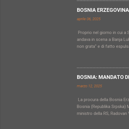
divisa tra le comunità serb
a causa delle ferite procur
BOSNIA ERZEGOVINA
quotidiano serbo Danas, è in
aprile 06, 2025
Vucic avverte che non s...
Proprio nel giorno in cui a S
andava in scena a Banja Luk
non grata" e di fatto espuls
avevano deciso di impedire l
Viskovic), dato che queste 
materialmente eseguito. Sia
situazione presentatasi ier
BOSNIA: MANDATO DI
di una entità semiautonoma, 
marzo 12, 2025
La procura della Bosnia Erze
Bosnia (Republika Srpska) M
ministro della RS, Radovan V
catena, portando la crisi bo
dichiarazioni incendiarie da