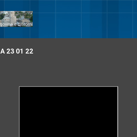
Passa ai contenuti principali
govina e dintorni
A 23 01 22