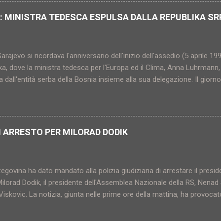
a e bosniaco-musulmana) ed era conosciuto col nome religioso di Sa
ategli dalla stessa guardia di sicurezza che aveva attaccato e gravem
: MINISTRA TEDESCA ESPULSA DALLA REPUBLIKA S
 corso una serie di controlli e perquisizioni nelle zone di Raska e Nov
arajevo si ricordava l'anniversario dell'inizio dell'assedio (5 aprile 199
a, dove la ministra tedesca per l'Europa ed il Clima, Anna Luhrmann,
a dall'entità serba della Bosnia insieme alla sua delegazione. Il gior
'ingresso nei loro Paesi alle massime autorità politiche di Banja Luk
si trovano sotto mandato d'arresto da parte delle autorità di Saraje
mo abituati da sempre a veder succedere in Bosnia Erzegovina le cose
i ha sfumature grottesche e potenzialmente molto pericolose a livello
 ARRESTO PER MILORAD DODIK
sotto mandato d'arresto da parte delle autorità centrali, conti...
govina ha dato mandato alla polizia giudiziaria di arrestare il preside
ilorad Dodik, il presidente dell'Assemblea Nazionale della RS, Nenad 
iskovic. La notizia, giunta nelle prime ore della mattina, ha provocat
sniaca al livello più alto mai raggiunto nel dopoguerra. La giornata è
 parte dei rappresentanti serbo-bosniaci: la presidente di turno della