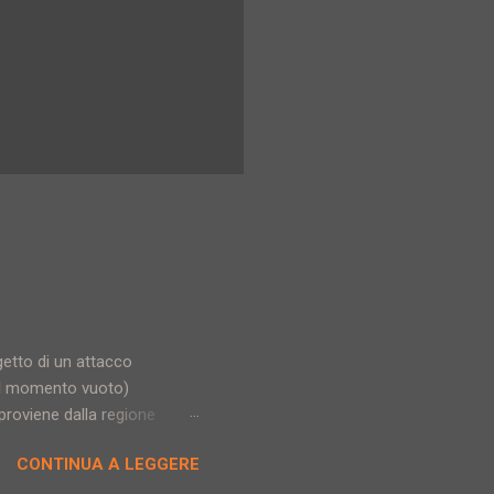
getto di un attacco
quel momento vuoto)
proviene dalla regione
o di matrice islamica. Milos
CONTINUA A LEGGERE
 serbo, città nettamente