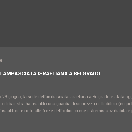
og
L'AMBASCIATA ISRAELIANA A BELGRADO
o 29 giugno, la sede dell'ambasciata israeliana a Belgrado è stata og
o di balestra ha assalito una guardia di sicurezza dell'edificio (in 
assalitore è noto alle forze dell'ordine come estremista wahabita e 
zona particolarmente attenzionata per quel che riguarda il terrorism
 terrorista), 25 anni, viveva a Novi Pazar (capoluogo del Sangiaccato