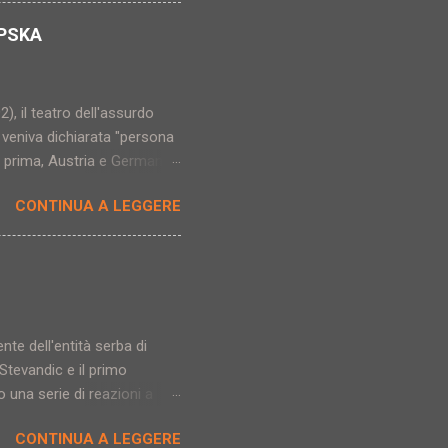
lahudin. Il giovane è morto
ente ferito. Secondo il
RPSKA
i Pazar e il presidente
2), il teatro dell'assurdo
 veniva dichiarata "persona
no prima, Austria e Germania
a (Dodik, Stevandic,
CONTINUA A LEGGERE
vo, arresto al momento non
 più incredibili, ma la
 almeno europeo. I vertici
nte dell'entità serba di
Stevandic e il primo
o una serie di reazioni a
 stata scandita da
CONTINUA A LEGGERE
 Bosnia Erzegovina,