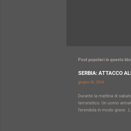
Post popolari in questo bl
SERBIA: ATTACCO AL
giugno 30, 2024
Durante la mattina di sabat
terroristico. Un uomo armat
ferendola in modo grave. L'
serba del Sangiaccato, una 
Zujovic (questo il nome del