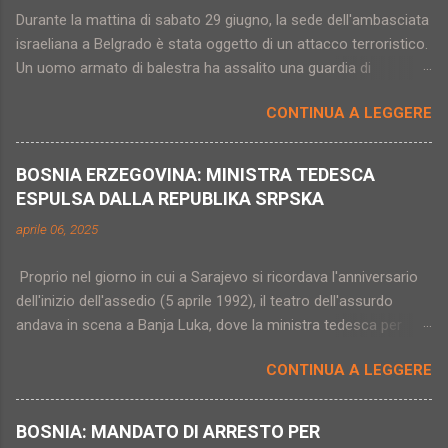
Durante la mattina di sabato 29 giugno, la sede dell'ambasciata
israeliana a Belgrado è stata oggetto di un attacco terroristico.
Un uomo armato di balestra ha assalito una guardia di
sicurezza dell'edificio (in quel momento vuoto) ferendola in
CONTINUA A LEGGERE
modo grave. L'assalitore è noto alle forze dell'ordine come
estremista wahabita e proviene dalla regione serba del
Sangiaccato, una zona particolarmente attenzionata per quel
BOSNIA ERZEGOVINA: MINISTRA TEDESCA
che riguarda il terrorismo di matrice islamica. Milos Zujovic
ESPULSA DALLA REPUBLIKA SRPSKA
(questo il nome del terrorista), 25 anni, viveva a Novi Pazar
aprile 06, 2025
(capoluogo del Sangiaccato serbo, città nettamente divisa tra
le comunità serba e bosniaco-musulmana) ed era conosciuto
Proprio nel giorno in cui a Sarajevo si ricordava l'anniversario
col nome religioso di Salahudin. Il giovane è morto a causa
dell'inizio dell'assedio (5 aprile 1992), il teatro dell'assurdo
delle ferite procurategli dalla stessa guardia di sicurezza che
andava in scena a Banja Luka, dove la ministra tedesca per
aveva attaccato e gravemente ferito. Secondo il quotidiano
l'Europa ed il Clima, Anna Luhrmann, veniva dichiarata "persona
serbo Danas, è in corso una serie di controlli e perquisizioni
CONTINUA A LEGGERE
non grata" e di fatto espulsa dall'entità serba della Bosnia
nelle zone di Raska e Novi Pazar e il presidente Vucic avverte
insieme alla sua delegazione. Il giorno prima, Austria e
che non s...
Germania avevano deciso di impedire l'ingresso nei loro Paesi
BOSNIA: MANDATO DI ARRESTO PER
alle massime autorità politiche di Banja Luka (Dodik, Stevandic,