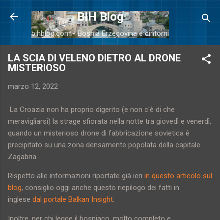
Passa ai contenuti principali
BIH Blog
bihblog.com - Bosnia Erzegovina e dintorni
LA SCIA DI VELENO DIETRO AL DRONE
MISTERIOSO
marzo 12, 2022
La Croazia non ha proprio digerito (e non c'è di che
meravigliarsi) la strage sfiorata nella notte tra giovedì e venerdì,
quando un misterioso drone di fabbricazione sovietica è
precipitato su una zona densamente popolata della capitale
Zagabria.
Rispetto alle informazioni riportate già ieri
in questo articolo sul
blog
, consiglio oggi anche questo riepilogo dei fatti in
inglese
dal portale Balkan Insight
.
Inoltre, per chi legge il bosniaco, molto completo e