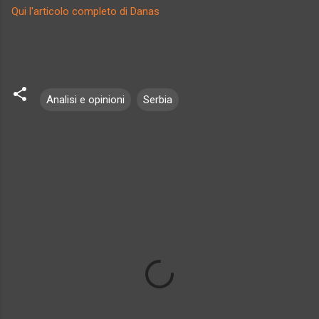
Qui l'articolo completo di Danas
Analisi e opinioni
Serbia
C
o
m
m
e
n
t
i