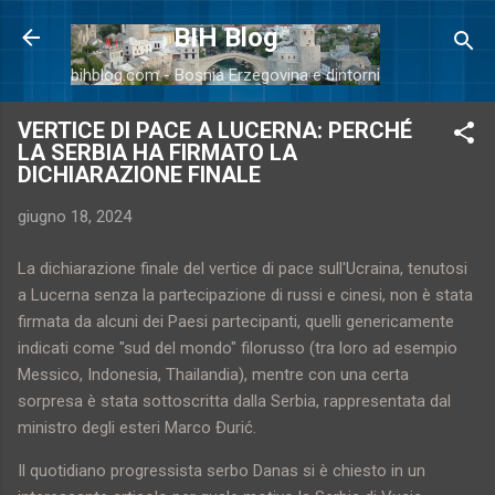
Passa ai contenuti principali
BIH Blog
bihblog.com - Bosnia Erzegovina e dintorni
VERTICE DI PACE A LUCERNA: PERCHÉ
LA SERBIA HA FIRMATO LA
DICHIARAZIONE FINALE
giugno 18, 2024
La dichiarazione finale del vertice di pace sull'Ucraina, tenutosi
a Lucerna senza la partecipazione di russi e cinesi, non è stata
firmata da alcuni dei Paesi partecipanti, quelli genericamente
indicati come "sud del mondo" filorusso (tra loro ad esempio
Messico, Indonesia, Thailandia), mentre con una certa
sorpresa è stata sottoscritta dalla Serbia, rappresentata dal
ministro degli esteri Marco Đurić.
Il quotidiano progressista serbo Danas si è chiesto in un