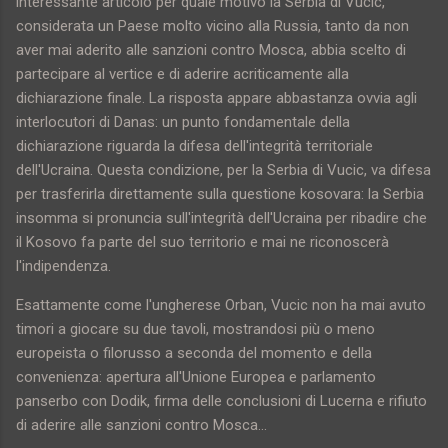
interessante articolo per quale motivo la Serbia di Vucic,
considerata un Paese molto vicino alla Russia, tanto da non
aver mai aderito alle sanzioni contro Mosca, abbia scelto di
partecipare al vertice e di aderire acriticamente alla
dichiarazione finale. La risposta appare abbastanza ovvia agli
interlocutori di Danas: un punto fondamentale della
dichiarazione riguarda la difesa dell'integrità territoriale
dell'Ucraina. Questa condizione, per la Serbia di Vucic, va difesa
per trasferirla direttamente sulla questione kosovara: la Serbia
insomma si pronuncia sull'integrità dell'Ucraina per ribadire che
il Kosovo fa parte del suo territorio e mai ne riconoscerà
l'indipendenza.
Esattamente come l'ungherese Orban, Vucic non ha mai avuto
timori a giocare su due tavoli, mostrandosi più o meno
europeista o filorusso a seconda del momento e della
convenienza: apertura all'Unione Europea e parlamento
panserbo con Dodik, firma delle conclusioni di Lucerna e rifiuto
di aderire alle sanzioni contro Mosca...