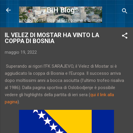
Passa ai contenuti principali
BIH Blog
bihblog.com - Bosnia Erzegovina e dintorni
IL VELEZ DI MOSTAR HA VINTO LA
COPPA DI BOSNIA
maggio 19, 2022
Superando ai rigori l'FK SARAJEVO, il Velez di Mostar si è
aggiudicato la coppa di Bosnia e l'Europa. Il successo arriva
dopo moltissimi anni a bocca asciutta (l'ultimo trofeo risaliva
al 1986). Dalla pagina sportiva di Oslobodjenje è possibile
vedere gli highlights della partita di ieri sera (
qui il link alla
pagina
).