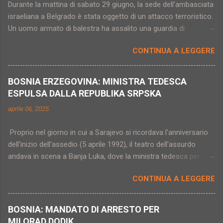
Durante la mattina di sabato 29 giugno, la sede dell'ambasciata
israeliana a Belgrado è stata oggetto di un attacco terroristico.
Un uomo armato di balestra ha assalito una guardia di
sicurezza dell'edificio (in quel momento vuoto) ferendola in
CONTINUA A LEGGERE
modo grave. L'assalitore è noto alle forze dell'ordine come
estremista wahabita e proviene dalla regione serba del
Sangiaccato, una zona particolarmente attenzionata per quel
BOSNIA ERZEGOVINA: MINISTRA TEDESCA
che riguarda il terrorismo di matrice islamica. Milos Zujovic
ESPULSA DALLA REPUBLIKA SRPSKA
(questo il nome del terrorista), 25 anni, viveva a Novi Pazar
aprile 06, 2025
(capoluogo del Sangiaccato serbo, città nettamente divisa tra
le comunità serba e bosniaco-musulmana) ed era conosciuto
Proprio nel giorno in cui a Sarajevo si ricordava l'anniversario
col nome religioso di Salahudin. Il giovane è morto a causa
dell'inizio dell'assedio (5 aprile 1992), il teatro dell'assurdo
delle ferite procurategli dalla stessa guardia di sicurezza che
andava in scena a Banja Luka, dove la ministra tedesca per
aveva attaccato e gravemente ferito. Secondo il quotidiano
l'Europa ed il Clima, Anna Luhrmann, veniva dichiarata "persona
serbo Danas, è in corso una serie di controlli e perquisizioni
CONTINUA A LEGGERE
non grata" e di fatto espulsa dall'entità serba della Bosnia
nelle zone di Raska e Novi Pazar e il presidente Vucic avverte
insieme alla sua delegazione. Il giorno prima, Austria e
che non s...
Germania avevano deciso di impedire l'ingresso nei loro Paesi
BOSNIA: MANDATO DI ARRESTO PER
alle massime autorità politiche di Banja Luka (Dodik, Stevandic,
MILORAD DODIK