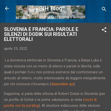
Passa ai contenuti principali
BIH Blog
bihblog.com - Bosnia Erzegovina e dintorni
SLOVENIA E FRANCIA: PAROLE E
SILENZI DI DODIK SUI RISULTATI
ELETTORALI
aprile 25, 2022
La domenica elettorale in Slovenia e Francia, a Banja Luka è
stata vissuta con un misto di silenzi e parole in libertà, sulle
quali il portale
Buka
non poteva esimersi dal confezionare un
articolo al veleno, molto interessante da leggere integralmente
per chi conosce il bosniaco (
disponibile qui
).
Dapprima, si parla della vittoria di Robert Golob in Slovenia (per
un profilo di Golob e le prime valutazioni, si veda
il post di
poche ore fa sul blog
). Al vincitore indiscusso delle elezioni